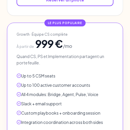
LE PLUS POPULAIRE
Growth
·
Équipe CS complète
999 €
/mo
À partir de
Quand CS, PS et Implementation partagent un
portefeuille.
Up to 5 CSM seats
Up to 100 active customer accounts
All 4 modules: Bridge, Agent, Pulse, Voice
Slack + email support
Custom playbooks + onboarding session
Integration coordination across both sides