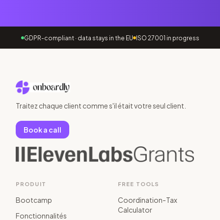
GDPR-compliant · data stays in the EU
ISO 27001 in progress
Traitez chaque client comme s'il était votre seul client.
Book a call
PRODUIT
FREE TOOLS
Bootcamp
Coordination-Tax
Calculator
Fonctionnalités