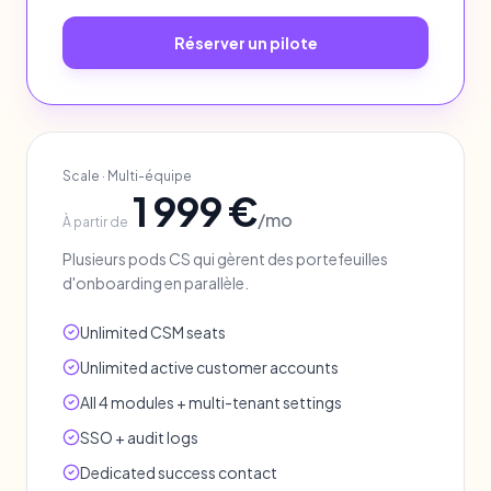
Réserver un pilote
Scale
·
Multi-équipe
1 999 €
/mo
À partir de
Plusieurs pods CS qui gèrent des portefeuilles
d'onboarding en parallèle.
Unlimited CSM seats
Unlimited active customer accounts
All 4 modules + multi-tenant settings
SSO + audit logs
Dedicated success contact