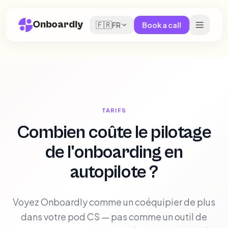
Onboardly
🇫🇷
FR
Book a call
TARIFS
Combien coûte le pilotage
de l'onboarding en
autopilote ?
Voyez Onboardly comme un coéquipier de plus
dans votre pod CS — pas comme un outil de