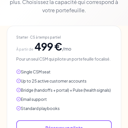
plus. Choisissez la capacité qui correspond à
votre portefeuille.
Starter
·
CS à temps partiel
499 €
/mo
À partir de
Pour un seul CSM qui pilote un portefeuille focalisé.
Single CSM seat
Up to 25 active customer accounts
Bridge (handoffs + portal) + Pulse (health signals)
Email support
Standard playbooks
Réserver un pilote