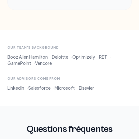
OUR TEAM'S BACKGROUND
Booz Allen Hamilton
·
Deloitte
·
Optimizely
·
RET
·
GamePoint
·
Vencore
OUR ADVISORS COME FROM
LinkedIn
·
Salesforce
·
Microsoft
·
Elsevier
Questions fréquentes